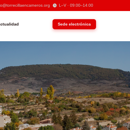
to@torrecillaencameros.org
L–V · 09:00–14:00
Sede electrónica
ctualidad