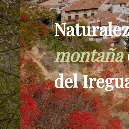
Naturaleza 
montaña
en 
del Iregua