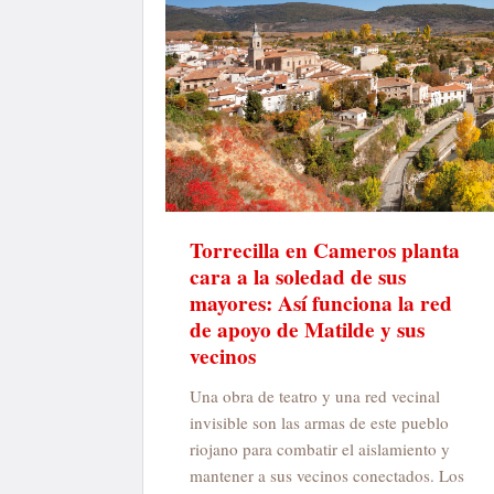
Torrecilla en Cameros planta
cara a la soledad de sus
mayores: Así funciona la red
de apoyo de Matilde y sus
vecinos
Una obra de teatro y una red vecinal
invisible son las armas de este pueblo
riojano para combatir el aislamiento y
mantener a sus vecinos conectados. Los