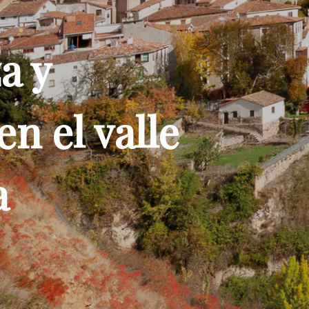
y
el valle