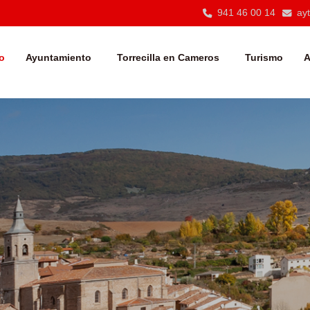
941 46 00 14
ay
io
Ayuntamiento
Torrecilla en Cameros
Turismo
A