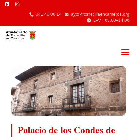
941 46 00 14
ayto@torrecillaencameros.org
L–V · 09:00–14:00
Palacio de los Condes de