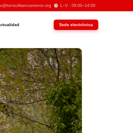
to@torrecillaencameros.org
L–V · 09:00–14:00
Sede electrónica
ctualidad