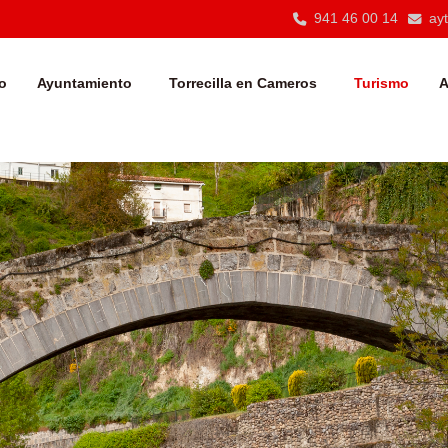
941 46 00 14
ay
io
Ayuntamiento
Torrecilla en Cameros
Turismo
A